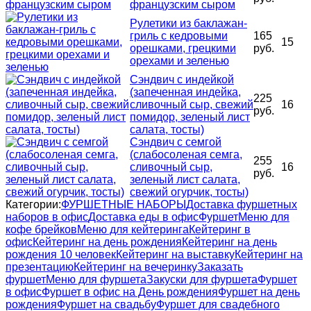
французским сыром
Рулетики из баклажан-
гриль с кедровыми
165
15
орешками, грецкими
руб.
орехами и зеленью
Сэндвич с индейкой
(запеченная индейка,
225
сливочный сыр, свежий
16
руб.
помидор, зеленый лист
салата, тосты)
Сэндвич с семгой
(слабосоленая семга,
255
сливочный сыр,
16
руб.
зеленый лист салата,
свежий огурчик, тосты)
Категории:
ФУРШЕТНЫЕ НАБОРЫ
Доставка фуршетных
наборов в офис
Доставка еды в офис
Фуршет
Меню для
кофе брейков
Меню для кейтеринга
Кейтеринг в
офис
Кейтеринг на день рождения
Кейтеринг на день
рождения 10 человек
Кейтеринг на выставку
Кейтеринг на
презентацию
Кейтеринг на вечеринку
Заказать
фуршет
Меню для фуршета
Закуски для фуршета
Фуршет
в офис
Фуршет в офис на День рождения
Фуршет на день
рождения
Фуршет на свадьбу
Фуршет для свадебного