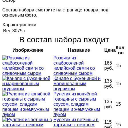
Обзор
Состав набора смотрите на странице товара, под
основным фото.
Характеристики
Вес
3075 г
В состав набора входит
Кол-
Изображение
Название
Цена
во
Розочка из
слабосоленой
165
15
чилийской семги со
руб.
сливочным сыром
Канапе с бужениной и
135
маринованным
15
руб.
огурчиком
Рулетик из копчёной
говядины с сырным
135
соусом, сладким
15
руб.
перцем и жемчужным
луком
Рулетик из ветчины в
115
тартилье с нежным
15
руб.