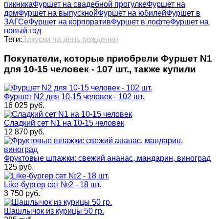
пикника
Фуршет на свадебной прогулке
Фуршет на
дом
Фуршет на выпускной
Фуршет на юбилей
Фуршет в
ЗАГСе
Фуршет на корпоратив
Фуршет в лофте
Фуршет на
новый год
Теги:
Закуски на день рождения
Покупатели, которые приобрели Фуршет N1
для 10-15 человек - 107 шт., также купили
Фуршет N2 для 10-15 человек - 102 шт.
16 025
руб.
Сладкий сет N1 на 10-15 человек
12 870
руб.
Фруктовые шпажки: свежий ананас, мандарин, виноград
125
руб.
Like-бургер сет №2 - 18 шт.
3 750
руб.
Шашлычок из курицы 50 гр.