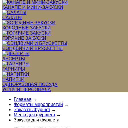
КАНАПЕ И МИНИ-ЗАКУСКИ
САЛАТЫ
ХОЛОДНЫЕ ЗАКУСКИ
ГОРЯЧИЕ ЗАКУСКИ
СЭНДВИЧИ И БРУСКЕТТЫ
ДЕСЕРТЫ
ГАРНИРЫ
НАПИТКИ
ОДНОРАЗОВАЯ ПОСУДА
УСЛУГИ ПЕРСОНАЛА
Главная
→
Форматы мероприятий
→
Заказать фуршет
→
Меню для фуршета
→
Закуски для фуршета