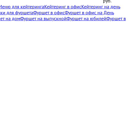
руб.
Меню для кейтеринга
Кейтеринг в офис
Кейтеринг на день
ски для фуршета
Фуршет в офис
Фуршет в офис на День
ет на дом
Фуршет на выпускной
Фуршет на юбилей
Фуршет в