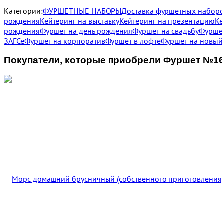
Категории:
ФУРШЕТНЫЕ НАБОРЫ
Доставка фуршетных наборо
рождения
Кейтеринг на выставку
Кейтеринг на презентацию
К
рождения
Фуршет на день рождения
Фуршет на свадьбу
Фурше
ЗАГСе
Фуршет на корпоратив
Фуршет в лофте
Фуршет на новый
Покупатели, которые приобрели Фуршет №16 дл