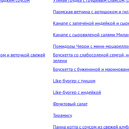
Пармская ветчина с артишоком и ги
Канапе с запечёной индейкой и сыр
Канапе с сыровяленой салями Мила
Помидоры Черри с мини-моцареллой
Брускетта со слабосоленой семгой,
зелени
Брускетта с бужениной и маринова
Like-бургер с тунцом
Like-бургер с индейкой
Фруктовый салат
Тирамису
Панна котта с соусом из свежей клу