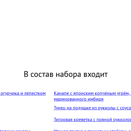
В состав набора входит
Канапе с японским копчёным угрём, 
маринованного имбиря
Тунец на подушке из рукколы с соус
Тигровая креветка с пряной рукколо
Утиная грудка с грушевым слайсом, 