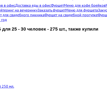
в в офис
Доставка еды в офис
Фуршет
Меню для кофе брейков
ейтеринг на вечеринку
Заказать фуршет
Меню для фуршета
Заку
т для свадебного пикника
Фуршет на свадебной прогулке
Фурш
 год
я 25 - 30 человек - 275 шт., также купили