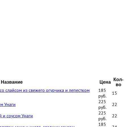
Кол-
Название
Цена
во
со слайсом из свежего огурчика и лепестком
185
15
руб.
225
ом Унаги
22
руб.
225
й и соусом Унаги
22
руб.
185
салатом-микс и кисло-сладким соусом
24