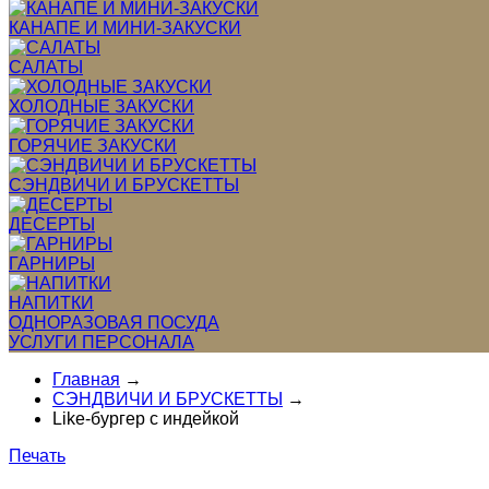
КАНАПЕ И МИНИ-ЗАКУСКИ
САЛАТЫ
ХОЛОДНЫЕ ЗАКУСКИ
ГОРЯЧИЕ ЗАКУСКИ
СЭНДВИЧИ И БРУСКЕТТЫ
ДЕСЕРТЫ
ГАРНИРЫ
НАПИТКИ
ОДНОРАЗОВАЯ ПОСУДА
УСЛУГИ ПЕРСОНАЛА
Главная
→
СЭНДВИЧИ И БРУСКЕТТЫ
→
Like-бургер с индейкой
Печать