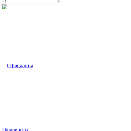
-
+
Официанты