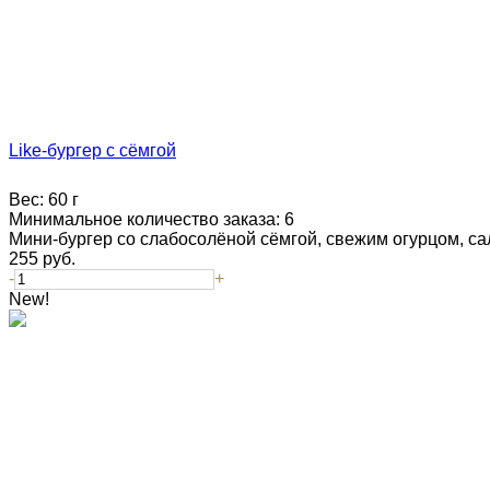
Like-бургер с сёмгой
Вес:
60 г
Минимальное количество заказа:
6
Мини-бургер со слабосолёной сёмгой, свежим огурцом, сал
255
руб.
-
+
New!