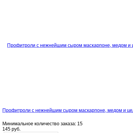
Профитроли с нежнейшим сыром маскарпоне, медом и це
Минимальное количество заказа:
15
145
руб.