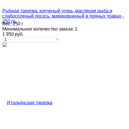
Рыбная тарелка: копченый угорь, масляная рыба и
слабосоленый лосось, маринованный в пряных травах -
250 гр.
Вес:
250 г
Минимальное количество заказа:
1
1 950
руб.
-
+