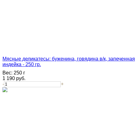
Мясные деликатесы: буженина, говядина в/к, запеченная
индейка - 250 гр.
Вес:
250 г
1 190
руб.
-
+