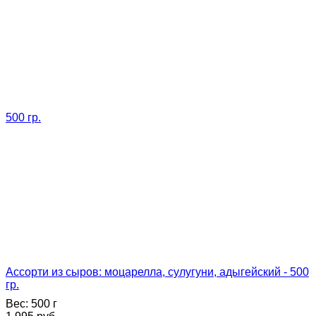
Ассорти из сыров: моцарелла, сулугуни, адыгейский - 500
гр.
Вес:
500 г