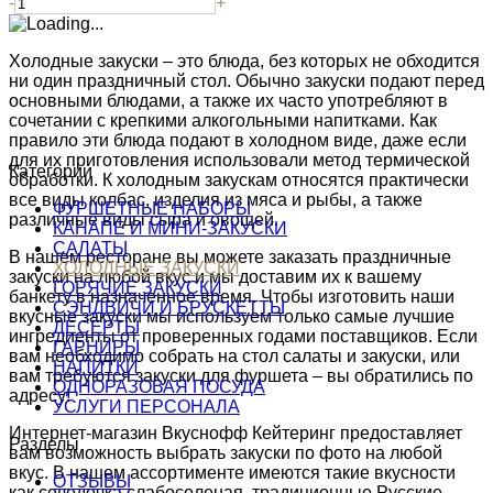
-
+
Холодные закуски – это блюда, без которых не обходится
ни один праздничный стол. Обычно закуски подают перед
основными блюдами, а также их часто употребляют в
сочетании с крепкими алкогольными напитками. Как
правило эти блюда подают в холодном виде, даже если
для их приготовления использовали метод термической
Категории
обработки. К холодным закускам относятся практически
все виды колбас, изделия из мяса и рыбы, а также
ФУРШЕТНЫЕ НАБОРЫ
различные виды сыра и овощей.
КАНАПЕ И МИНИ-ЗАКУСКИ
САЛАТЫ
В нашем ресторане вы можете заказать праздничные
ХОЛОДНЫЕ ЗАКУСКИ
закуски на любой вкус и мы доставим их к вашему
ГОРЯЧИЕ ЗАКУСКИ
банкету в назначенное время. Чтобы изготовить наши
СЭНДВИЧИ И БРУСКЕТТЫ
вкусные закуски мы используем только самые лучшие
ДЕСЕРТЫ
ингредиенты от проверенных годами поставщиков. Если
ГАРНИРЫ
вам необходимо собрать на стол салаты и закуски, или
НАПИТКИ
вам требуются закуски для фуршета – вы обратились по
ОДНОРАЗОВАЯ ПОСУДА
адресу!
УСЛУГИ ПЕРСОНАЛА
Интернет-магазин Вкуснофф Кейтеринг предоставляет
Разделы
вам возможность выбрать закуски по фото на любой
вкус. В нашем ассортименте имеются такие вкусности
ОТЗЫВЫ
как селедочка слабосоленая, традиционные Русские