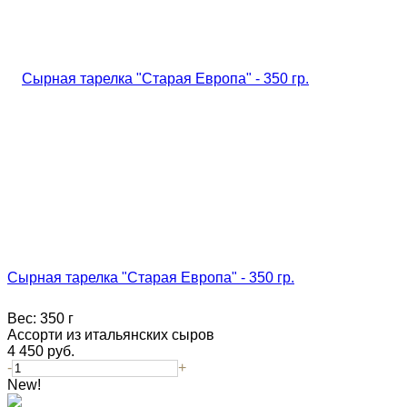
Сырная тарелка "Старая Европа" - 350 гр.
Вес:
350 г
Ассорти из итальянских сыров
4 450
руб.
-
+
New!