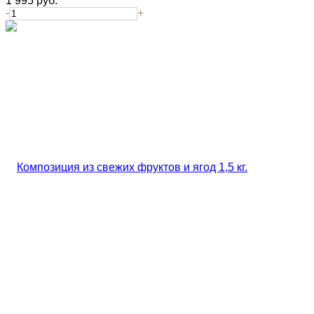
1 995
руб.
-
+