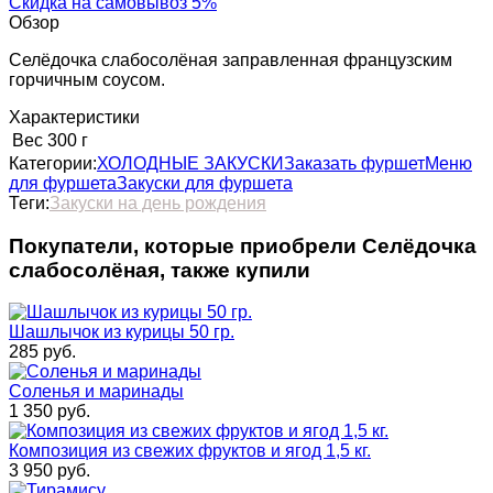
Скидка на самовывоз 5%
Обзор
Селёдочка слабосолёная заправленная французским
горчичным соусом.
Характеристики
Вес
300 г
Категории:
ХОЛОДНЫЕ ЗАКУСКИ
Заказать фуршет
Меню
для фуршета
Закуски для фуршета
Теги:
Закуски на день рождения
Покупатели, которые приобрели Селёдочка
слабосолёная, также купили
Шашлычок из курицы 50 гр.
285
руб.
Соленья и маринады
1 350
руб.
Композиция из свежих фруктов и ягод 1,5 кг.
3 950
руб.