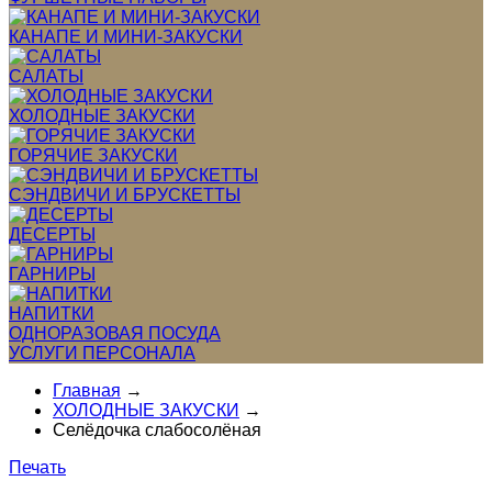
КАНАПЕ И МИНИ-ЗАКУСКИ
САЛАТЫ
ХОЛОДНЫЕ ЗАКУСКИ
ГОРЯЧИЕ ЗАКУСКИ
СЭНДВИЧИ И БРУСКЕТТЫ
ДЕСЕРТЫ
ГАРНИРЫ
НАПИТКИ
ОДНОРАЗОВАЯ ПОСУДА
УСЛУГИ ПЕРСОНАЛА
Главная
→
ХОЛОДНЫЕ ЗАКУСКИ
→
Селёдочка слабосолёная
Печать