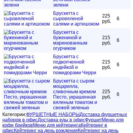
зелени
Брускетта с
225
сыровяленой
6
руб.
салями и артишоком
Брускетта с
бужениной и
215
6
маринованным
руб.
огурчиком
Брускетта с
подкопченной
215
6
индейкой и
руб.
помидорами Черри
Брускетта с сыром
моцарелла,
сливочным кремом
225
6
Песто, украшенная
руб.
вяленым томатом и
свежей зеленью
Категории:
ФУРШЕТНЫЕ НАБОРЫ
Доставка фуршетных
наборов в офис
Доставка еды в офис
Фуршет
Меню для
кофе брейков
Меню для кейтеринга
Кейтеринг в
офис
Кейтеринг на день рождения
Кейтеринг на день