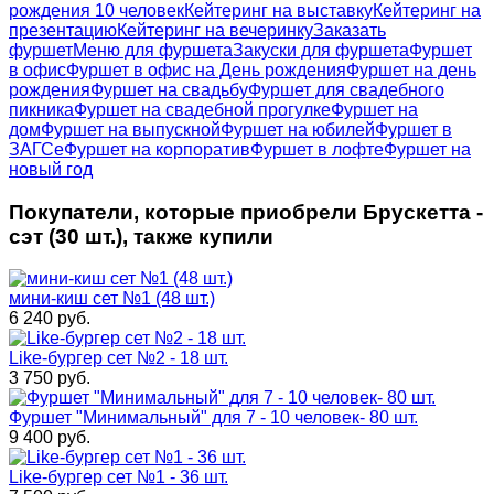
рождения 10 человек
Кейтеринг на выставку
Кейтеринг на
презентацию
Кейтеринг на вечеринку
Заказать
фуршет
Меню для фуршета
Закуски для фуршета
Фуршет
в офис
Фуршет в офис на День рождения
Фуршет на день
рождения
Фуршет на свадьбу
Фуршет для свадебного
пикника
Фуршет на свадебной прогулке
Фуршет на
дом
Фуршет на выпускной
Фуршет на юбилей
Фуршет в
ЗАГСе
Фуршет на корпоратив
Фуршет в лофте
Фуршет на
новый год
Покупатели, которые приобрели Брускетта -
сэт (30 шт.), также купили
мини-киш сет №1 (48 шт.)
6 240
руб.
Like-бургер сет №2 - 18 шт.
3 750
руб.
Фуршет "Минимальный" для 7 - 10 человек- 80 шт.
9 400
руб.
Like-бургер сет №1 - 36 шт.