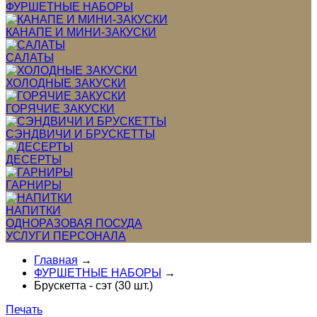
ФУРШЕТНЫЕ НАБОРЫ
КАНАПЕ И МИНИ-ЗАКУСКИ
САЛАТЫ
ХОЛОДНЫЕ ЗАКУСКИ
ГОРЯЧИЕ ЗАКУСКИ
СЭНДВИЧИ И БРУСКЕТТЫ
ДЕСЕРТЫ
ГАРНИРЫ
НАПИТКИ
ОДНОРАЗОВАЯ ПОСУДА
УСЛУГИ ПЕРСОНАЛА
Главная
→
ФУРШЕТНЫЕ НАБОРЫ
→
Брускетта - сэт (30 шт.)
Печать