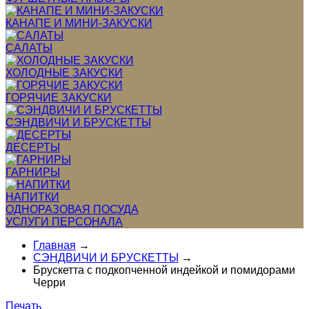
КАНАПЕ И МИНИ-ЗАКУСКИ
САЛАТЫ
ХОЛОДНЫЕ ЗАКУСКИ
ГОРЯЧИЕ ЗАКУСКИ
СЭНДВИЧИ И БРУСКЕТТЫ
ДЕСЕРТЫ
ГАРНИРЫ
НАПИТКИ
ОДНОРАЗОВАЯ ПОСУДА
УСЛУГИ ПЕРСОНАЛА
Главная
→
СЭНДВИЧИ И БРУСКЕТТЫ
→
Брускетта с подкопченной индейкой и помидорами
Черри
Печать