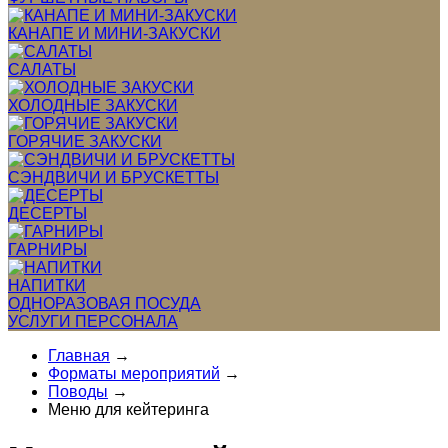
КАНАПЕ И МИНИ-ЗАКУСКИ
САЛАТЫ
ХОЛОДНЫЕ ЗАКУСКИ
ГОРЯЧИЕ ЗАКУСКИ
СЭНДВИЧИ И БРУСКЕТТЫ
ДЕСЕРТЫ
ГАРНИРЫ
НАПИТКИ
ОДНОРАЗОВАЯ ПОСУДА
УСЛУГИ ПЕРСОНАЛА
Главная
→
Форматы мероприятий
→
Поводы
→
Меню для кейтеринга