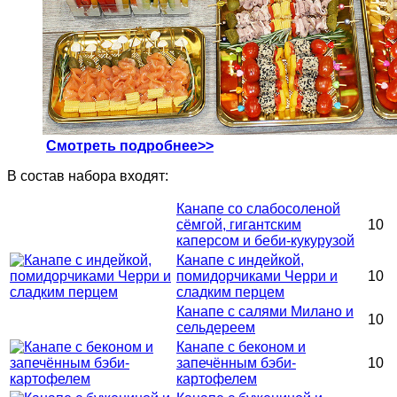
Смотреть подробнее>>
В состав набора входят:
Канапе со слабосоленой
сёмгой, гигантским
10
каперсом и беби-кукурузой
Канапе с индейкой,
помидорчиками Черри и
10
сладким перцем
Канапе с салями Милано и
10
сельдереем
Канапе с беконом и
запечённым бэби-
10
картофелем