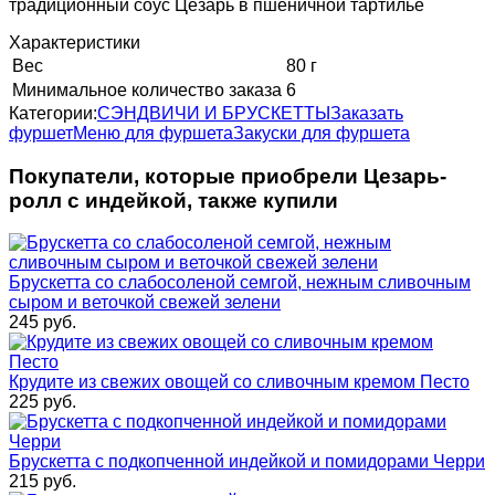
традиционный соус Цезарь в пшеничной тартилье
Характеристики
Вес
80 г
Минимальное количество заказа
6
Категории:
СЭНДВИЧИ И БРУСКЕТТЫ
Заказать
фуршет
Меню для фуршета
Закуски для фуршета
Покупатели, которые приобрели Цезарь-
ролл с индейкой, также купили
Брускетта со слабосоленой семгой, нежным сливочным
сыром и веточкой свежей зелени
245
руб.
Крудите из свежих овощей со сливочным кремом Песто
225
руб.
Брускетта с подкопченной индейкой и помидорами Черри
215
руб.