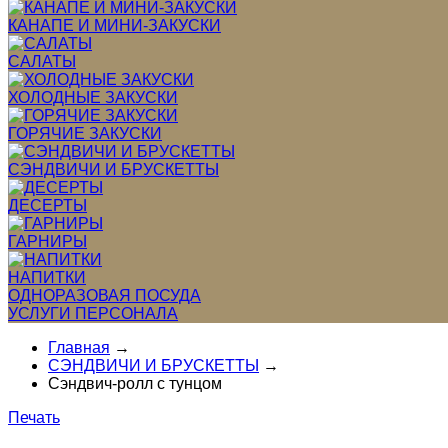
КАНАПЕ И МИНИ-ЗАКУСКИ
САЛАТЫ
ХОЛОДНЫЕ ЗАКУСКИ
ГОРЯЧИЕ ЗАКУСКИ
СЭНДВИЧИ И БРУСКЕТТЫ
ДЕСЕРТЫ
ГАРНИРЫ
НАПИТКИ
ОДНОРАЗОВАЯ ПОСУДА
УСЛУГИ ПЕРСОНАЛА
Главная
→
СЭНДВИЧИ И БРУСКЕТТЫ
→
Сэндвич-ролл с тунцом
Печать