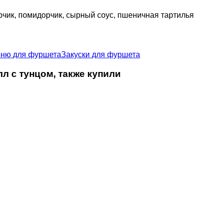
рчик, помидорчик, сырный соус, пшеничная тартилья
ню для фуршета
Закуски для фуршета
л с тунцом, также купили