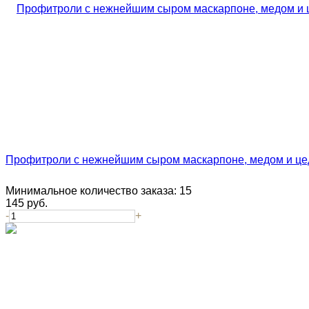
Профитроли с нежнейшим сыром маскарпоне, медом и це
Минимальное количество заказа:
15
145
руб.
-
+