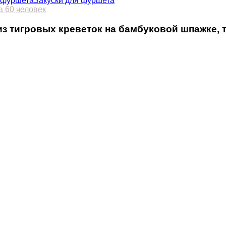
 фуршета
Закуски для фуршета
а 60 человек
 тигровых креветок на бамбуковой шпажке, 