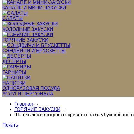
КАНАПЕ И МИНИ-ЗАКУСКИ
САЛАТЫ
ХОЛОДНЫЕ ЗАКУСКИ
ГОРЯЧИЕ ЗАКУСКИ
СЭНДВИЧИ И БРУСКЕТТЫ
ДЕСЕРТЫ
ГАРНИРЫ
НАПИТКИ
ОДНОРАЗОВАЯ ПОСУДА
УСЛУГИ ПЕРСОНАЛА
Главная
→
ГОРЯЧИЕ ЗАКУСКИ
→
Шашлычок из тигровых креветок на бамбуковой шпа
Печать