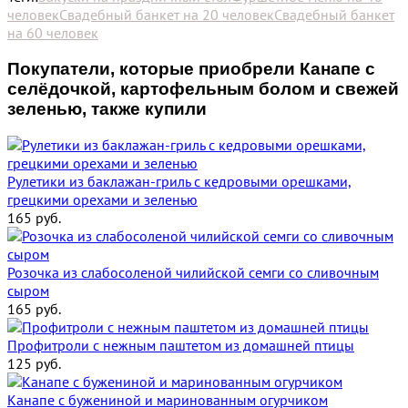
человек
Свадебный банкет на 20 человек
Свадебный банкет
на 60 человек
Покупатели, которые приобрели Канапе с
селёдочкой, картофельным болом и свежей
зеленью, также купили
Рулетики из баклажан-гриль с кедровыми орешками,
грецкими орехами и зеленью
165
руб.
Розочка из слабосоленой чилийской семги со сливочным
сыром
165
руб.
Профитроли с нежным паштетом из домашней птицы
125
руб.
Канапе с бужениной и маринованным огурчиком