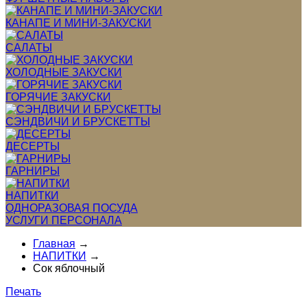
КАНАПЕ И МИНИ-ЗАКУСКИ
САЛАТЫ
ХОЛОДНЫЕ ЗАКУСКИ
ГОРЯЧИЕ ЗАКУСКИ
СЭНДВИЧИ И БРУСКЕТТЫ
ДЕСЕРТЫ
ГАРНИРЫ
НАПИТКИ
ОДНОРАЗОВАЯ ПОСУДА
УСЛУГИ ПЕРСОНАЛА
Главная
→
НАПИТКИ
→
Сок яблочный
Печать