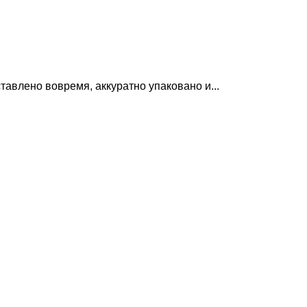
авлено вовремя, аккуратно упаковано и...
Б
(