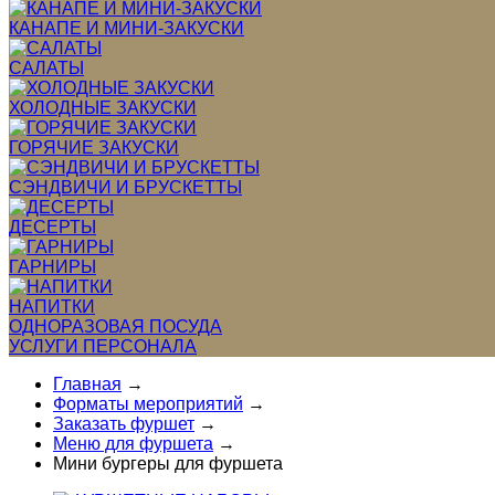
КАНАПЕ И МИНИ-ЗАКУСКИ
САЛАТЫ
ХОЛОДНЫЕ ЗАКУСКИ
ГОРЯЧИЕ ЗАКУСКИ
СЭНДВИЧИ И БРУСКЕТТЫ
ДЕСЕРТЫ
ГАРНИРЫ
НАПИТКИ
ОДНОРАЗОВАЯ ПОСУДА
УСЛУГИ ПЕРСОНАЛА
Главная
→
Форматы мероприятий
→
Заказать фуршет
→
Меню для фуршета
→
Мини бургеры для фуршета