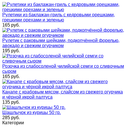
Рулетики из баклажан-гриль с кедровыми орешками,
грецкими орехами и зеленью
165
руб.
Рулетик с раковыми шейками, подкопчённой форелью,
авокадо и свежим огурчиком
195
руб.
Розочка из слабосоленой чилийской семги со сливочным
сыром
165
руб.
Канапе с крабовым мясом, слайсом из свежего огурчика
и чёрной икрой палтуса
135
руб.
Шашлычок из курицы 50 гр.
285
руб.
Категории