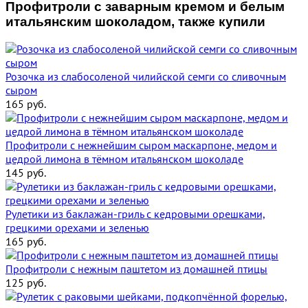
Профитроли с заварным кремом и белым
итальянским шоколадом, также купили
Розочка из слабосоленой чилийской семги со сливочным
сыром
165
руб.
Профитроли с нежнейшим сыром маскарпоне, медом и
цедрой лимона в тёмном итальянском шоколаде
145
руб.
Рулетики из баклажан-гриль с кедровыми орешками,
грецкими орехами и зеленью
165
руб.
Профитроли с нежным паштетом из домашней птицы
125
руб.